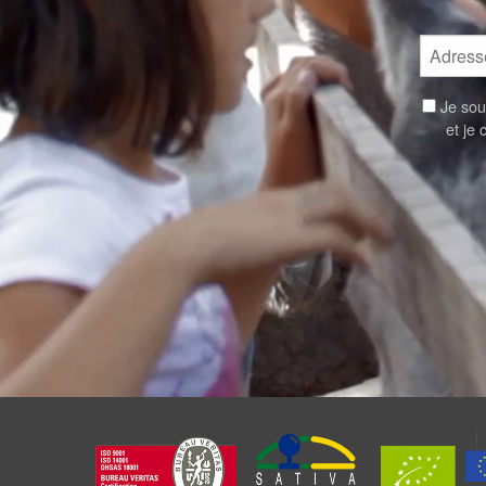
Je souh
et je