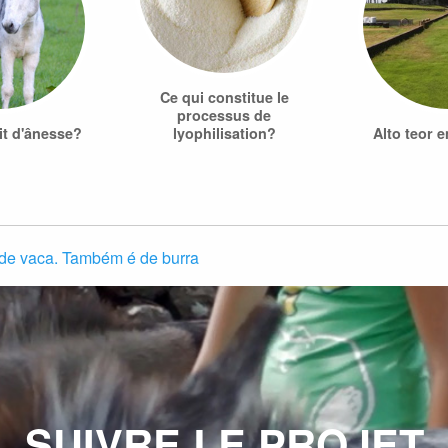
Ce qui constitue le
processus de
it d'ânesse?
lyophilisation?
Alto teor 
ó de vaca. Também é de burra
SUIVRE LE PROJET